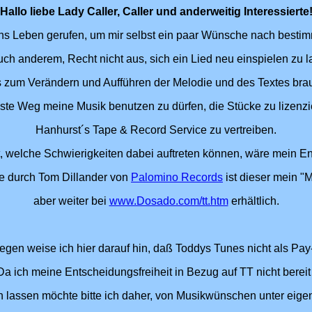
Hallo liebe Lady Caller, Caller und anderweitig Interessierte
s Leben gerufen, um mir selbst ein paar Wünsche nach bestimm
ch anderem, Recht nicht aus, sich ein Lied neu einspielen zu l
s zum Verändern und Aufführen der Melodie und des Textes bra
hste Weg meine Musik benutzen zu dürfen, die Stücke zu lizenz
Hanhurst´s Tape & Record Service zu vertreiben.
 welche Schwierigkeiten dabei auftreten können, wäre mein Ent
e durch Tom Dillander von
Palomino Records
ist dieser mein "M
aber weiter bei
www.Dosado.com/tt.htm
erhältlich.
egen weise ich hier darauf hin, daß Toddys Tunes nicht als Pay
Da ich meine Entscheidungsfreiheit in Bezug auf TT nicht berei
n lassen möchte bitte ich daher, von Musikwünschen unter eige